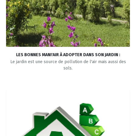
Le réseau de mesures
Rapports externes
Pollution de l'air, changement climatique et énergie
Micro-Capteurs
Rapports d'activité
ABC d'air
Mesures
Vidéos
Open Data
Nos GEStes Climat
LES BONNES MANI'AIR À ADOPTER DANS SON JARDIN :
Le jardin est une source de pollution de l'air mais aussi des
FAQ
sols.
Mon Impact Transport
Mon Convertisseur CO2