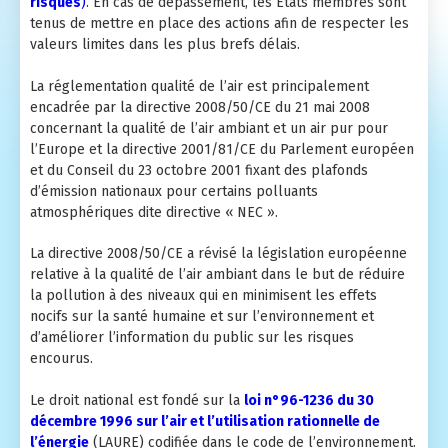
risques
)
. En cas de dépassement, les Etats membres sont
tenus de mettre en place des actions afin de respecter les
Le réseau de mesures
Rapports externes
Pollution de l'air, changement climatique et énergie
valeurs limites dans les plus brefs délais.
Micro-Capteurs
Rapports d'activité
ABC d'air
La réglementation qualité de l’air est principalement
encadrée par la directive 2008/50/CE du 21 mai 2008
Mesures
Vidéos
concernant la qualité de l’air ambiant et un air pur pour
l’Europe et la directive 2001/81/CE du Parlement européen
Open Data
Nos GEStes Climat
et du Conseil du 23 octobre 2001 fixant des plafonds
d’émission nationaux pour certains polluants
FAQ
atmosphériques dite directive « NEC ».
La directive 2008/50/CE a révisé la législation européenne
Mon Impact Transport
relative à la qualité de l’air ambiant dans le but de réduire
la pollution à des niveaux qui en minimisent les effets
Mon Convertisseur CO2
nocifs sur la santé humaine et sur l’environnement et
d’améliorer l’information du public sur les risques
encourus.
Le droit national est fondé sur la
loi n°96-1236 du 30
décembre 1996 sur l’air et l’utilisation rationnelle de
l’énergie
(LAURE) codifiée dans le code de l’environnement.