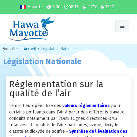
Mayotte
+3:00
08:13
-17°C
35°C
Vous êtes :
Accueil
Législation Nationale
Nous
Législation Nationale
Air et Polluants
Présentation et missions
Législation
Membres et partenaires
Les polluants
Réglementation sur la
qualité de l’air
Surveillance
Espace presse
Air que nous respirons
Réglementation locale
Etudes et publications
Les bonnes mani'air
Législation Nationale
Cartographie
Le droit européen fixe des
Actualités
valeurs réglementaires
pour
certains polluants dans l’air à partir des différents travaux
conduits notamment par l’OMS (Lignes directrices OMS
Outils pédagogiques
Indice atmo
Rapports d'études
Offres d'emploi
relatives à la qualité de l’air : particules, ozone, dioxyde
d’azote et dioxyde de soufre -
Synthèse de l’évaluation des
Contact
Surveillance
PRSQA
Mon Impact Télétravail