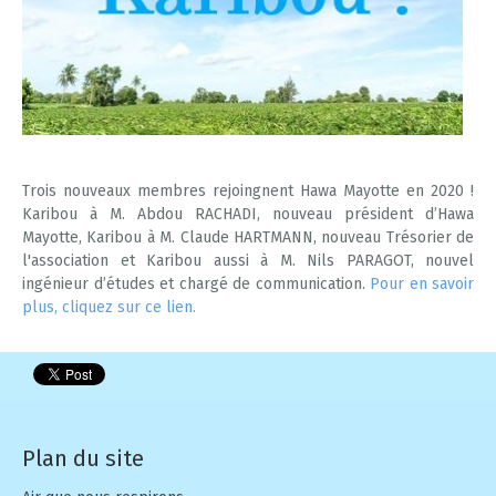
Le réseau de mesures
Rapports externes
Pollution de l'air, changement climatique et énergie
Micro-Capteurs
Rapports d'activité
ABC d'air
Mesures
Vidéos
Open Data
Nos GEStes Climat
Trois nouveaux membres rejoingnent Hawa Mayotte en 2020 !
Karibou à M. Abdou RACHADI, nouveau président d’Hawa
FAQ
Mayotte, Karibou à M. Claude HARTMANN, nouveau Trésorier de
l'association et Karibou aussi à M. Nils PARAGOT, nouvel
ingénieur d’études et chargé de communication.
Pour en savoir
Mon Impact Transport
plus, cliquez sur ce lien.
Mon Convertisseur CO2
Plan du site