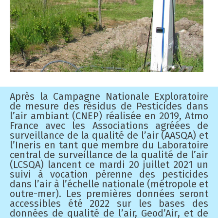
Le réseau de mesures
Rapports externes
Pollution de l'air, changement climatique et énergie
Micro-Capteurs
Rapports d'activité
ABC d'air
Mesures
Vidéos
Open Data
Nos GEStes Climat
Après la Campagne Nationale Exploratoire
FAQ
de mesure des résidus de Pesticides dans
l’air
ambiant (CNEP) réalisée en 2019, Atmo
France avec les Associations agréées de
Mon Impact Transport
surveillance
de la qualité de l’air (AASQA) et
l’Ineris en tant que membre du Laboratoire
Mon Convertisseur CO2
central de
surveillance de la qualité de l’air
(LCSQA) lancent ce mardi 20 juillet
2021
un
suivi
à vocation
pérenne des pesticides
dans l’air à l’échelle nationale (métropole et
outre-
mer). Les
premières
données seront
accessibles été 2022 sur
les
base
s des
données de qualité de l’air, Geod
’Air
,
et de