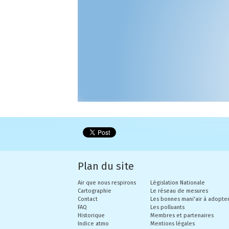
Etudes et publications
Les bonnes mani'air
Législation Nationale
Cartographie
Actualités
Outils pédagogiques
Indice atmo
Rapports d'études
Offres d'emploi
Contact
Surveillance
PRSQA
Mon Impact Télétravail
Le réseau de mesures
Rapports externes
Pollution de l'air, changement climatique et
Micro-Capteurs
Rapports d'activité
ABC d'air
Mesures
Vidéos
Open Data
Nos GEStes Climat
FAQ
Plan du site
Air que nous respirons
Législation Nationale
Mon Impact Transport
Cartographie
Le réseau de mesures
Contact
Les bonnes mani'air à adopte
FAQ
Les polluants
Mon Convertisseur CO2
Historique
Membres et partenaires
Indice atmo
Mentions légales