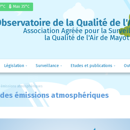
17°C
Max
35°C
bservatoire de la Qualité de l'
Association Agréée pour la Survei
la Qualité de l'Air de Mayot
Législation
Surveillance
Etudes et publications
Out
es émissions atmosphériques
re des émissions atmosphériques