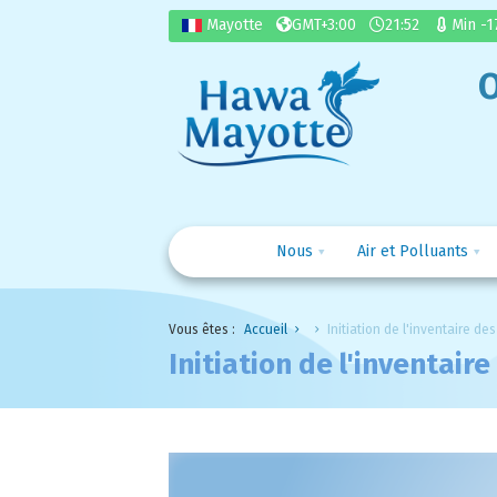
Mayotte
GMT
+3:00
21:52
Min
-
O
Nous
Air et Polluants
Nous
Vous êtes :
Accueil
Initiation de l'inventaire d
Air et Polluants
Présentation et missions
Initiation de l'inventai
Législation
Membres et partenaires
Les polluants
Surveillance
Espace presse
Air que nous respirons
Réglementation locale