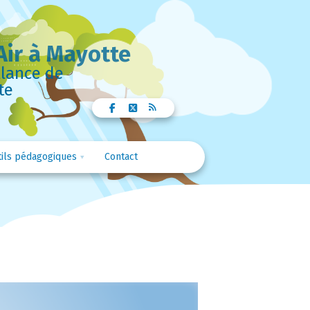
Air à Mayotte
llance de
te
ils pédagogiques
Contact