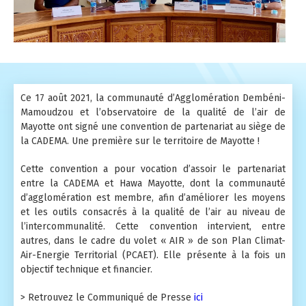
Le réseau de mesures
Rapports externes
Pollution de l'air, changement climatique et énergie
Micro-Capteurs
Rapports d'activité
ABC d'air
Mesures
Vidéos
Ce 17 août 2021, la communauté d’Agglomération Dembéni-
Mamoudzou et l’observatoire de la qualité de l’air de
Open Data
Nos GEStes Climat
Mayotte ont signé une convention de partenariat au siège de
la CADEMA. Une première sur le territoire de Mayotte !
FAQ
Cette convention a pour vocation d’assoir le partenariat
Mon Impact Transport
entre la CADEMA et Hawa Mayotte, dont la communauté
d’agglomération est membre, afin d’améliorer les moyens
Mon Convertisseur CO2
et les outils consacrés à la qualité de l’air au niveau de
l’intercommunalité. Cette convention intervient, entre
autres, dans le cadre du volet « AIR » de son Plan Climat-
Air-Energie Territorial (PCAET). Elle présente à la fois un
objectif technique et financier.
> Retrouvez le Communiqué de Presse
ici