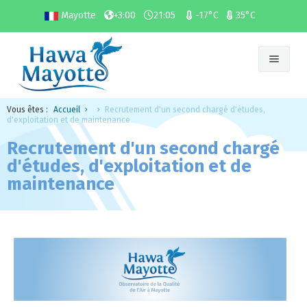
Mayotte
+3:00
21:05
-17°C
35°C
Vous êtes :
Accueil
Recrutement d'un second chargé d'études,
Nous
d'exploitation et de maintenance
Recrutement d'un second chargé
Air et Polluants
Présentation et missions
d'études, d'exploitation et de
Législation
Membres et partenaires
Les polluants
maintenance
Surveillance
Espace presse
Air que nous respirons
Réglementation locale
Etudes et publications
Les bonnes mani'air
Législation Nationale
Cartographie
Actualités
Outils pédagogiques
Indice atmo
Rapports d'études
Offres d'emploi
Contact
Surveillance
PRSQA
Mon Impact Télétravail