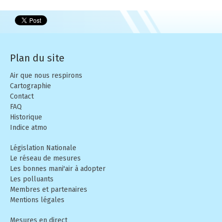
Le réseau de mesures
Rapports externes
Pollution de l'air, changement climatique et énergie
Micro-Capteurs
Rapports d'activité
ABC d'air
Plan du site
Mesures
Vidéos
Air que nous respirons
Open Data
Nos GEStes Climat
Cartographie
Contact
FAQ
FAQ
Historique
Mon Impact Transport
Indice atmo
Législation Nationale
Mon Convertisseur CO2
Le réseau de mesures
Les bonnes mani'air à adopter
Les polluants
Membres et partenaires
Mentions légales
Mesures en direct